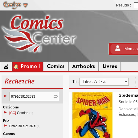
Pseudo :
Mon co
Promo !
Comics
Artbooks
Livres
Recherche
Tri :
Spiderman
Sortie le 0
Catégorie
Dans cet al
[CC]
Comics
(1)
Échasses, l
Prix
Entre 30 € et 36 €
(1)
Genres