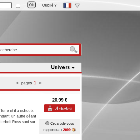
Oublié ?
Univers
1
pages
20,99 €
erre et il a échoué.
ndant, un autre géant
nderbolt Ross sont sur
Cet article vous
rapportera +
2099