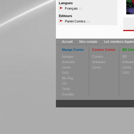
Langues
Français
(1)
Editeurs
Panini Comics
(1)
Accueil
|
Mon compte
|
Les mentions légale
Manga Center
Comics Center
BD Cen
Mangas
Comics
BD
Artbooks
Artbooks
Artbook
Livres
Livres
Livres
DVD
DVD
Blu-Ray
CD
Tshirt
Goodies