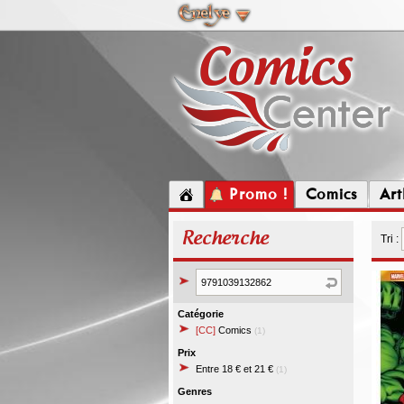
Promo !
Comics
Ar
Recherche
Tri :
Catégorie
[CC]
Comics
(1)
Prix
Entre 18 € et 21 €
(1)
Genres