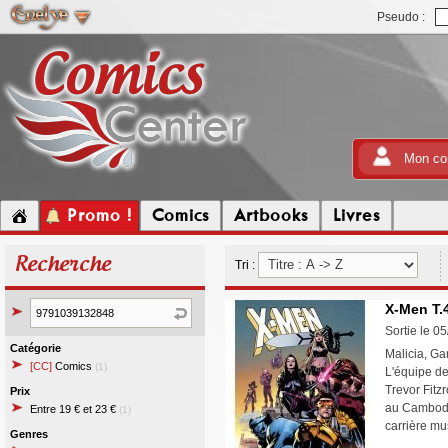
Pseudo :
Mon co
Promo !
Comics
Artbooks
Livres
Recherche
Tri :
X-Men T.4
Sortie le 0
Catégorie
Malicia, Ga
[CC]
Comics
(1)
L'équipe de
Trevor Fitz
Prix
au Cambodg
Entre 19 € et 23 €
(1)
carrière mu
Genres