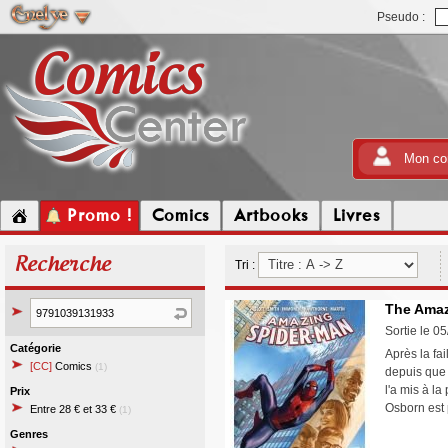
Pseudo :
Mon co
Promo !
Comics
Artbooks
Livres
Recherche
Tri :
The Amaz
Sortie le 0
Catégorie
Après la fai
[CC]
Comics
(1)
depuis que 
l'a mis à l
Prix
Osborn est 
Entre 28 € et 33 €
(1)
Genres