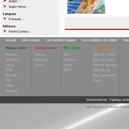
Action
(1)
Super héros
(1)
Langues
Français
(1)
Editeurs
Panini Comics
(1)
Accueil
|
Mon compte
|
Les mentions légales
|
Les conditions de ventes
|
Nou
Manga Center
Comics Center
BD Center
Toy Center
Mangas
Comics
BD
Jeux de société
Artbooks
Artbooks
Artbooks
Jeux de cartes
Livres
Livres
Livres
Jeux de figurines
DVD
DVD
Jeux de rôle
Blu-Ray
Jeux classiques
CD
Jouets
Tshirt
Goodies
Geneworld.net
-
Fighting card
Site membre du réseau
Enely