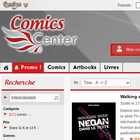
Pseudo :
Mon co
Promo !
Comics
Artbooks
Livres
Recherche
Tri :
Walking 
Sortie le 2
Catégorie
Depuis ses 
[CC]
Livres
(1)
la série T
méchants le
Prix
humour aus
Entre 11 € et 13 €
(1)
particulièr
Genres
et ...
lir