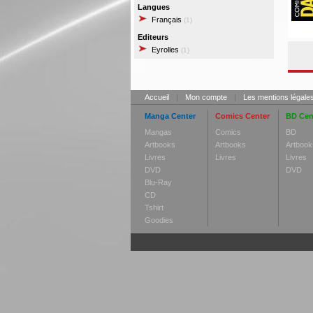
Langues
Français
(1)
Editeurs
Eyrolles
(1)
Accueil
|
Mon compte
|
Les mentions légale
Manga Center
Comics Center
BD Cen
Mangas
Comics
BD
Artbooks
Artbooks
Artbook
Livres
Livres
Livres
DVD
DVD
Blu-Ray
CD
Tshirt
Goodies