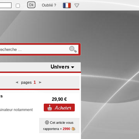
Oublié ?
Univers
1
pages
ns
29,90 €
ssinateur notamment
Cet article vous
rapportera +
2990