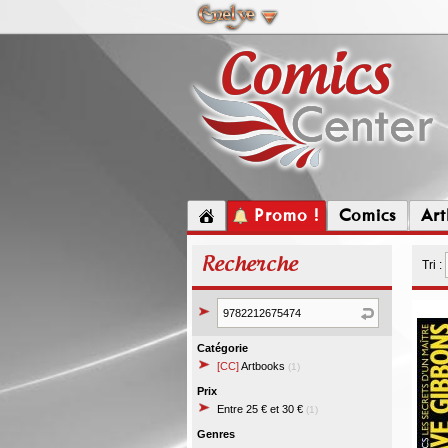
Promo !
Comics
Ar
Recherche
Tri :
Catégorie
[CC]
Artbooks
(1)
Prix
Entre 25 € et 30 €
(1)
Genres