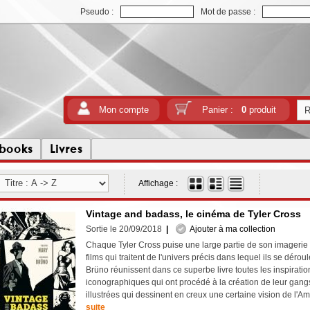
Pseudo :
Mot de passe :
Mon compte
Panier :
0
produit
tbooks
Livres
Affichage :
Vintage and badass, le cinéma de Tyler Cross
Sortie le 20/09/2018
|
Ajouter à ma collection
Chaque Tyler Cross puise une large partie de son imageri
films qui traitent de l'univers précis dans lequel ils se dérou
Brüno réunissent dans ce superbe livre toutes les inspiratio
iconographiques qui ont procédé à la création de leur gang
illustrées qui dessinent en creux une certaine vision de l'A
suite