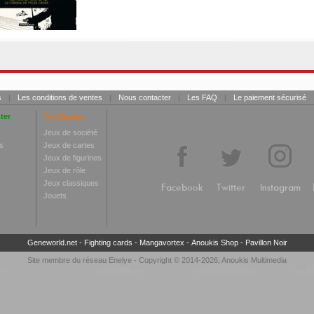
s
|
Les conditions de ventes
|
Nous contacter
|
Les FAQ
|
Le paiement sécurisé
ter
Toy Center
Jeux de société
s
Jeux de cartes
Jeux de figurines
Jeux de rôle
Jeux classiques
Facebook
Twitter
Instagram
Jouets
Geneworld.net
-
Fighting cards
-
Mangavortex
-
Anoukis Shop
-
Pavillon Noir
Site membre du réseau
Enelye
- Copyright © 2014-2026,
Anoukis Multimedia