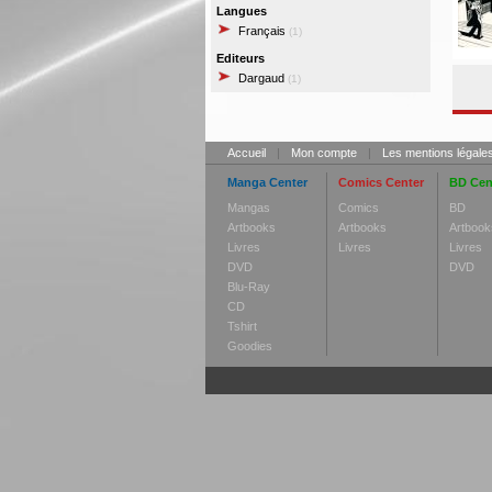
Langues
Français
(1)
Editeurs
Dargaud
(1)
Accueil
|
Mon compte
|
Les mentions légale
Manga Center
Comics Center
BD Cen
Mangas
Comics
BD
Artbooks
Artbooks
Artbook
Livres
Livres
Livres
DVD
DVD
Blu-Ray
CD
Tshirt
Goodies