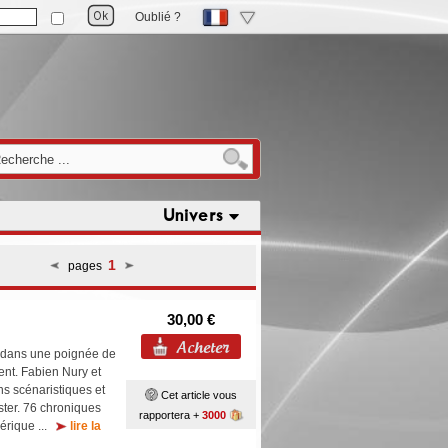
Oublié ?
Univers
1
pages
30,00 €
e dans une poignée de
lent. Fabien Nury et
ns scénaristiques et
Cet article vous
ster. 76 chroniques
rapportera +
3000
mérique ...
lire la