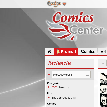
Promo !
Comics
Ar
Recherche
Tri :
Catégorie
[CC]
Livres
(1)
Prix
Entre 25 € et 30 €
(1)
Genres