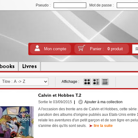
Pseudo :
Mot de passe :
Mon compte
Panier :
0
produit
tbooks
Livres
Affichage :
Calvin et Hobbes T.2
Sortie le 03/09/2015
|
Ajouter à ma collection
A l'occasion des trente ans de Calvin et Hobbes, cette série 
parution des albums d'origine publiés aux Etats-Unis entre 
relate les aventures d'un petit garçon et de son tigre en pe
s'anime dès qu'ils sont seuls.
lire la suite