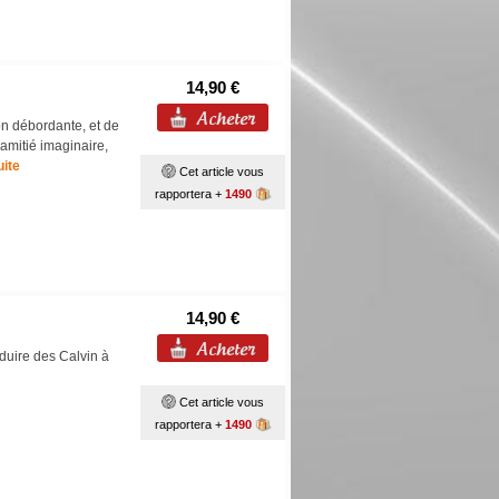
14,90 €
ion débordante, et de
amitié imaginaire,
uite
Cet article vous
rapportera +
1490
14,90 €
duire des Calvin à
Cet article vous
rapportera +
1490