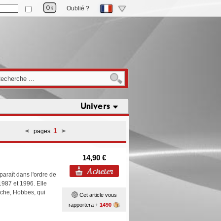
Oublié ?
Univers
1
pages
14,90 €
paraît dans l'ordre de
1987 et 1996. Elle
luche, Hobbes, qui
Cet article vous
rapportera +
1490