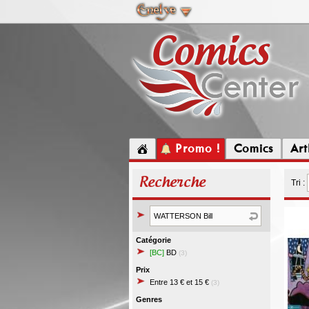
Promo !
Comics
Ar
Recherche
Tri :
Catégorie
[BC]
BD
(3)
Prix
Entre 13 € et 15 €
(3)
Genres