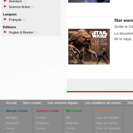
Aventure
(2)
Science-fiction
(2)
Langues
Français
Star wars
(2)
Sortie le 1
Editeurs
Huginn & Muninn
(2)
Le deuxième
de la saga,
Accueil
|
Mon compte
|
Les mentions légales
|
Les conditions de ventes
|
Nou
Manga Center
Comics Center
BD Center
Toy Center
Mangas
Comics
BD
Jeux de société
Artbooks
Artbooks
Artbooks
Jeux de cartes
Livres
Livres
Livres
Jeux de figurines