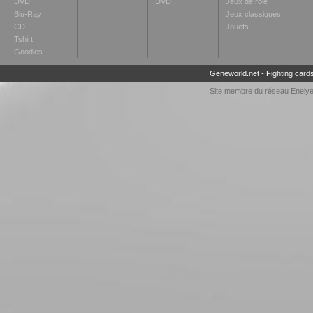
DVD
DVD
Jeux de rôle
Blu-Ray
Jeux classiques
CD
Jouets
Tshirt
Goodies
Geneworld.net
-
Fighting card
Site membre du réseau
Enely