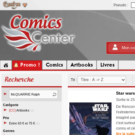
Pseudo :
Mon co
Promo !
Comics
Artbooks
Livres
Recherche
Tri :
Star wars
Sortie le 2
Catégorie
De Rencontr
[CC]
Artbooks
(2)
l'extraterr
imaginé par
Prix
c'est surto
Entre 63 € et 75 €
(2)
connu et cé
Genres
lire la suite