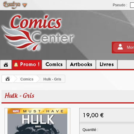
Pseudo :
Mon
Promo !
Comics
Artbooks
Livres
Comics
Hulk - Gris
Hulk - Gris
19,00
€
Quantité :