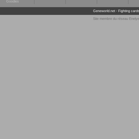
Goodies
Geneworld.net
-
Fighting card
Site membre du réseau
Enely