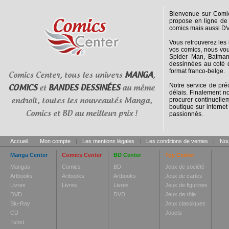
Bienvenue sur Comic
propose en ligne de 
comics mais aussi DV
Vous retrouverez les
vos comics, nous vou
Spider Man, Batman
dessinnées au coté d
format franco-belge.
Comics Center, tous les univers
MANGA
,
Notre service de pr
COMICS
et
BANDES DESSINÉES
au même
délais. Finalement n
procurer continuellem
endroit, toutes les nouveautés Manga,
boutique sur interne
Comics et BD au meilleur prix !
passionnés.
Accueil
|
Mon compte
|
Les mentions légales
|
Les conditions de ventes
|
Nou
Manga Center
Comics Center
BD Center
Toy Center
Mangas
Comics
BD
Jeux de société
Artbooks
Artbooks
Artbooks
Jeux de cartes
Livres
Livres
Livres
Jeux de figurines
DVD
DVD
Jeux de rôle
Blu-Ray
Jeux classiques
CD
Jouets
Tshirt