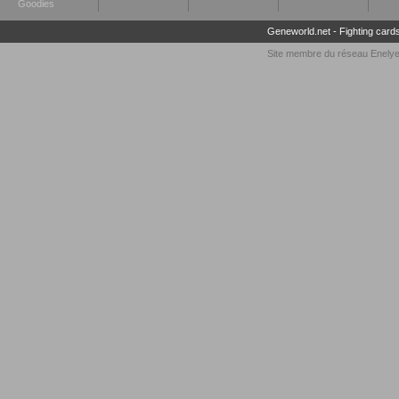
Goodies
Geneworld.net
-
Fighting card
Site membre du réseau
Enely