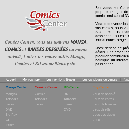
Bienvenue sur Comic
propose en ligne de 
comics mais aussi DV
Vous retrouverez les
vos comics, nous vou
Spider Man, Batman
dessinnées au coté d
format franco-belge.
Comics Center, tous les univers
MANGA
,
Notre service de pr
COMICS
et
BANDES DESSINÉES
au même
délais. Finalement n
procurer continuellem
endroit, toutes les nouveautés Manga,
boutique sur interne
Comics et BD au meilleur prix !
passionnés.
Accueil
|
Mon compte
|
Les mentions légales
|
Les conditions de ventes
|
Nou
Manga Center
Comics Center
BD Center
Toy Center
Mangas
Comics
BD
Jeux de société
Artbooks
Artbooks
Artbooks
Jeux de cartes
Livres
Livres
Livres
Jeux de figurines
DVD
DVD
Jeux de rôle
Blu-Ray
Jeux classiques
CD
Jouets
Tshirt