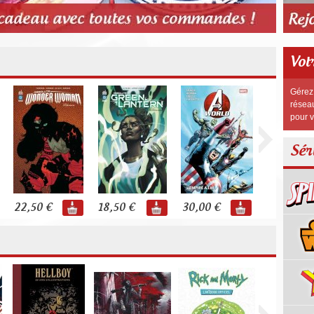
Vot
Gérez 
réseau
pour v
Sér
22,50 €
18,50 €
30,00 €
80,00 €