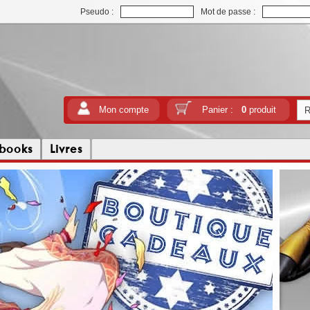
Pseudo :
Mot de passe :
Mon compte
Panier :
0
produit
tbooks
Livres