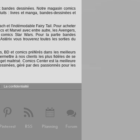
et bandes dessinées. Notre magasin comics
uits : livres et manga, bandes-dessinées et
ch et l'indémodable Fairy Tail. Pour acheter
s et Marvel avec entre autre, les Avengers,
comics Star Wars. Pour la partie bandes
stérix vous trouverez toutes les sorties du
 BD et comics préférés dans les meilleurs
rmettre à nos clients les plus fidèles de se
get maitrisé. Comics Center est la meilleure
dessinées, géré par des passionnés pour les
|
La confidentialité
Pinterest
RSS
Planning
Forum