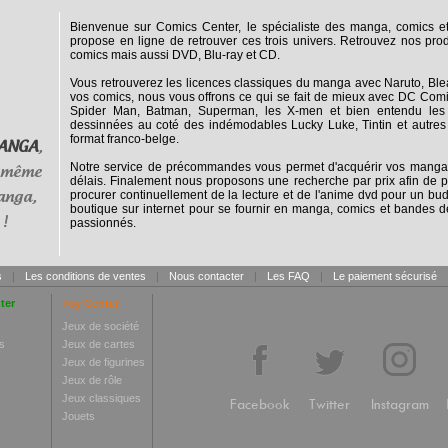
Bienvenue sur Comics Center, le spécialiste des manga, comics 
propose en ligne de retrouver ces trois univers. Retrouvez nos prod
comics mais aussi DVD, Blu-ray et CD.
Vous retrouverez les licences classiques du manga avec Naruto, Blea
vos comics, nous vous offrons ce qui se fait de mieux avec DC Comic
Spider Man, Batman, Superman, les X-men et bien entendu les 
dessinnées au coté des indémodables Lucky Luke, Tintin et autres A
format franco-belge.
ANGA
,
Notre service de précommandes vous permet d'acquérir vos mangas,
 même
délais. Finalement nous proposons une recherche par prix afin de pe
procurer continuellement de la lecture et de l'anime dvd pour un bud
anga,
boutique sur internet pour se fournir en manga, comics et bandes 
 !
passionnés.
s
|
Les conditions de ventes
|
Nous contacter
|
Les FAQ
|
Le paiement sécurisé
ter
Toy Center
Jeux de société
s
Jeux de cartes
Jeux de figurines
Jeux de rôle
Jeux classiques
Facebook
Twitter
Instagram
Jouets