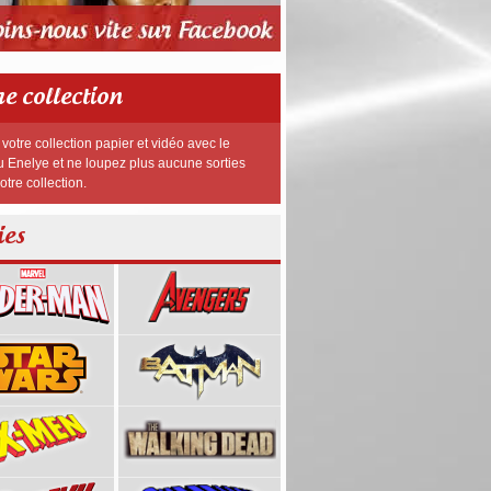
re collection
votre collection papier et vidéo avec le
 Enelye et ne loupez plus aucune sorties
otre collection.
ies
25,00 €
20,99 €
80,00 €
36,00 