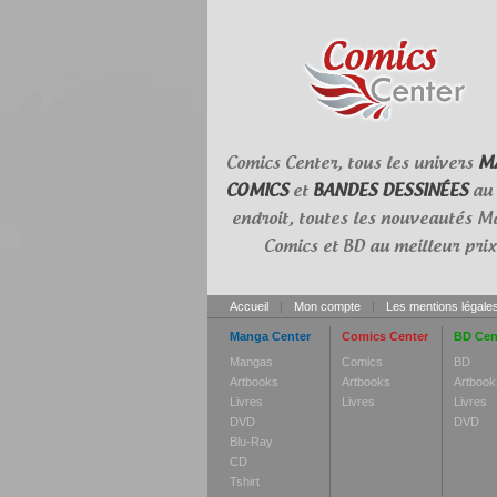
Comics Center, tous les univers
M
COMICS
et
BANDES DESSINÉES
au
endroit, toutes les nouveautés M
Comics et BD au meilleur prix
Accueil
|
Mon compte
|
Les mentions légale
Manga Center
Comics Center
BD Cen
Mangas
Comics
BD
Artbooks
Artbooks
Artbook
Livres
Livres
Livres
DVD
DVD
Blu-Ray
CD
Tshirt