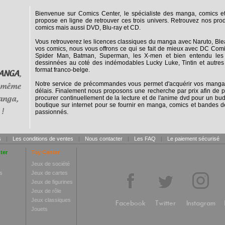
Bienvenue sur Comics Center, le spécialiste des manga, comics 
propose en ligne de retrouver ces trois univers. Retrouvez nos prod
comics mais aussi DVD, Blu-ray et CD.
Vous retrouverez les licences classiques du manga avec Naruto, Blea
vos comics, nous vous offrons ce qui se fait de mieux avec DC Comic
Spider Man, Batman, Superman, les X-men et bien entendu les 
dessinnées au coté des indémodables Lucky Luke, Tintin et autres A
format franco-belge.
ANGA
,
Notre service de précommandes vous permet d'acquérir vos mangas,
 même
délais. Finalement nous proposons une recherche par prix afin de pe
procurer continuellement de la lecture et de l'anime dvd pour un bud
anga,
boutique sur internet pour se fournir en manga, comics et bandes 
 !
passionnés.
s
|
Les conditions de ventes
|
Nous contacter
|
Les FAQ
|
Le paiement sécurisé
ter
Toy Center
Jeux de société
s
Jeux de cartes
Jeux de figurines
Jeux de rôle
Jeux classiques
Facebook
Twitter
Instagram
Jouets