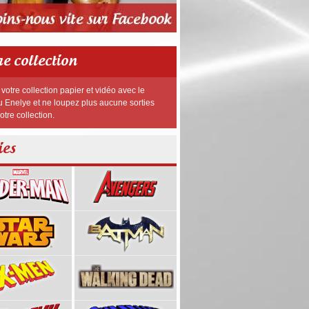
re collection
votre collection papier et vidéo avec le
 Enelye et ne loupez plus aucune sorties
otre collection.
ies
25,00 €
20,99 €
80,00 €
36,00 