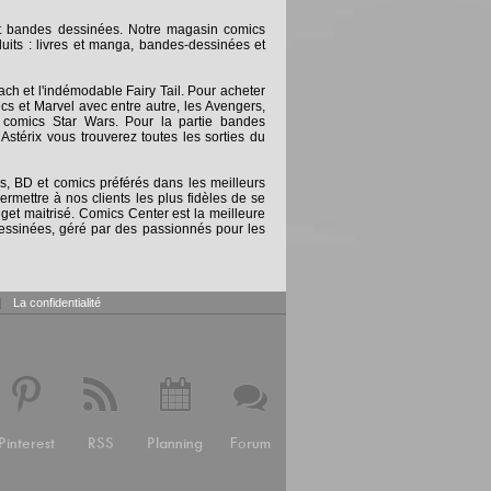
et bandes dessinées. Notre magasin comics
uits : livres et manga, bandes-dessinées et
ch et l'indémodable Fairy Tail. Pour acheter
s et Marvel avec entre autre, les Avengers,
comics Star Wars. Pour la partie bandes
stérix vous trouverez toutes les sorties du
 BD et comics préférés dans les meilleurs
rmettre à nos clients les plus fidèles de se
get maitrisé. Comics Center est la meilleure
dessinées, géré par des passionnés pour les
|
La confidentialité
Pinterest
RSS
Planning
Forum