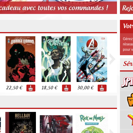
Vot
Gérez 
réseau
pour v
Sér
22,50 €
18,50 €
30,00 €
80,00 €